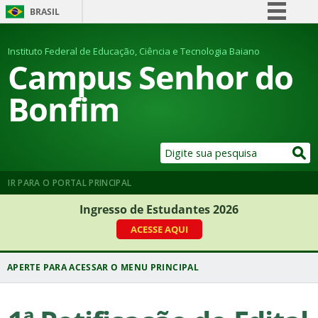
BRASIL
Simplifique!
Instituto Federal de Educação, Ciência e Tecnologia Baiano
Comunica BR
Campus Senhor do
Participe
Bonfim
Acesso à informação
Legislação
Canais
IR PARA O PORTAL PRINCIPAL
Ingresso de Estudantes 2026
ACESSE AQUI