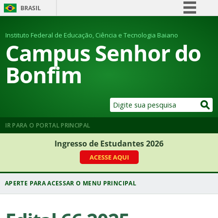
BRASIL
Simplifique!
Instituto Federal de Educação, Ciência e Tecnologia Baiano
Comunica BR
Campus Senhor do
Participe
Bonfim
Acesso à informação
Legislação
Canais
IR PARA O PORTAL PRINCIPAL
Ingresso de Estudantes 2026
ACESSE AQUI