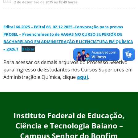
2 de dezembro de 2025 às 18:49 horas
Edital 66.2025 – Edital 66, 02.12.2025 -Convocação para provas
PROSEL – Preenchimento de VAGAS NO CURSO SUPERIOR DE
BACHARELADO EM ADMINISTRAÇÃO E LICENCIATURA EM QUÍMICA
– 2026.1
Baixar
Para acessar os demais arquivos do Processo Seletivo
para Ingresso de Estudantes nos Cursos Superiores em
Administração e Química, clique
aqui
.
Instituto Federal de Educação,
Ciência e Tecnologia Baiano –
Campus Senhor do Bonfim