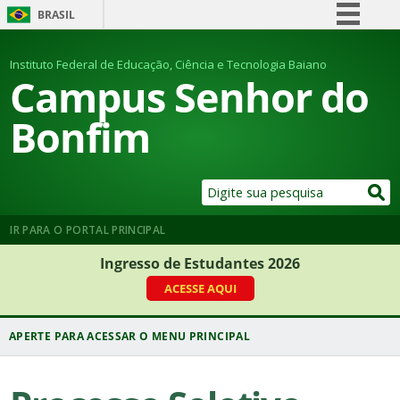
BRASIL
Simplifique!
Instituto Federal de Educação, Ciência e Tecnologia Baiano
Comunica BR
Campus Senhor do
Participe
Bonfim
Acesso à informação
Legislação
Canais
IR PARA O PORTAL PRINCIPAL
Ingresso de Estudantes 2026
ACESSE AQUI