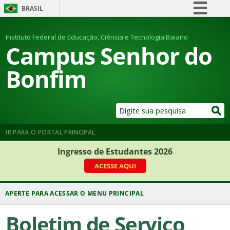
BRASIL
Simplifique!
Instituto Federal de Educação, Ciência e Tecnologia Baiano
Comunica BR
Campus Senhor do
Participe
Bonfim
Acesso à informação
Legislação
Canais
IR PARA O PORTAL PRINCIPAL
Ingresso de Estudantes 2026
ACESSE AQUI
Boletim de Serviço