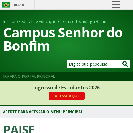
BRASIL
Simplifique!
Instituto Federal de Educação, Ciência e Tecnologia Baiano
Comunica BR
Campus Senhor do
Participe
Bonfim
Acesso à informação
Legislação
Canais
IR PARA O PORTAL PRINCIPAL
Ingresso de Estudantes 2026
ACESSE AQUI
PAISE