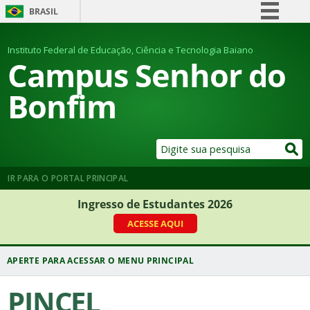
BRASIL
Simplifique!
Instituto Federal de Educação, Ciência e Tecnologia Baiano
Comunica BR
Campus Senhor do
Participe
Bonfim
Acesso à informação
Legislação
Canais
IR PARA O PORTAL PRINCIPAL
Ingresso de Estudantes 2026
ACESSE AQUI
PINCEL