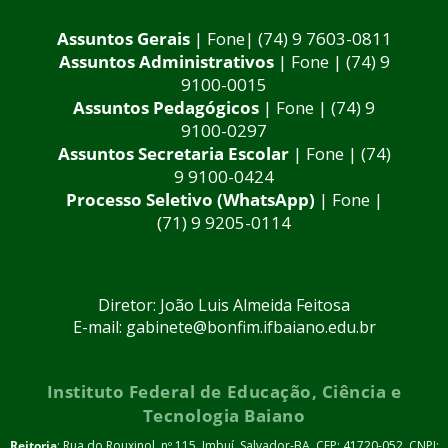
Assuntos Gerais
| Fone| (74) 9 7603-0811
Assuntos Administrativos
| Fone | (74) 9
9100-0015
Assuntos Pedagógicos
| Fone | (74) 9
9100-0297
Assuntos Secretaria Escolar
| Fone | (74)
9 9100-0424
Processo Seletivo (WhatsApp)
| Fone |
(71) 9 9205-0114
Diretor: João Luis Almeida Feitosa
E-mail: gabinete@bonfim.ifbaiano.edu.br
Instituto Federal de Educação, Ciência e
Tecnologia Baiano
Reitoria
: Rua do Rouxinol, nº 115, Imbuí, Salvador-BA. CEP: 41720-052. CNPJ: