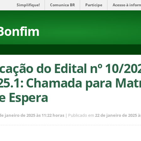
Simplifique!
Comunica BR
Participe
Acesso à infor
Bonfim
icação do Edital nº 10/20
25.1: Chamada para Matr
de Espera
de janeiro de 2025 às 11:22 horas
| Publicado em
22 de janeiro de 2025 à