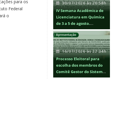
ocações para os
30/07/2026 às 20:58h
tuto Federal
IV Semana Acadêmica de
ará o
Licenciatura em Química
de 3 a 5 de agosto.
Inscrições: 20/07 a 04/08
16/07/2026 às 22:34h
Processo Eleitoral para
escolha dos membros do
Comitê Gestor do Sistema
de Bibliotecas do Instituto
Federal Baiano (CGSIB)