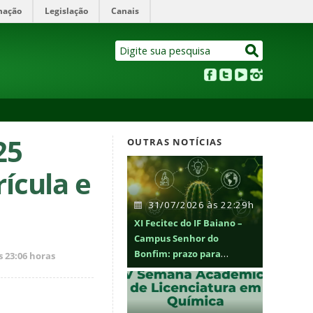
mação
Legislação
Canais
25
OUTRAS NOTÍCIAS
ícula e
31/07/2026 às 22:29h
XI Fecitec do IF Baiano –
Campus Senhor do
Bonfim: prazo para
s 23:06 horas
submissão de trabalhos de
15 de julho a 25 de
novembro de 2026