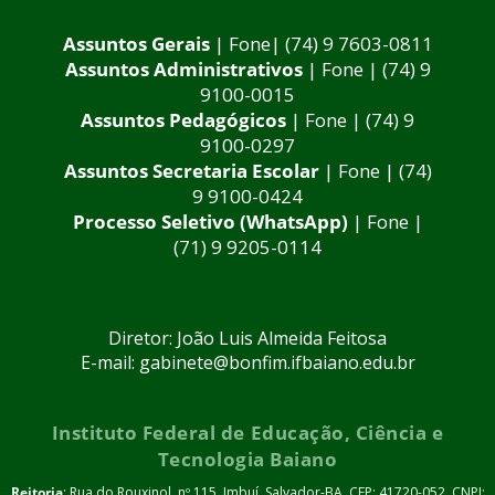
Assuntos Gerais
| Fone| (74) 9 7603-0811
Assuntos Administrativos
| Fone | (74) 9
9100-0015
Assuntos Pedagógicos
| Fone | (74) 9
9100-0297
Assuntos Secretaria Escolar
| Fone | (74)
9 9100-0424
Processo Seletivo (WhatsApp)
| Fone |
(71) 9 9205-0114
Diretor: João Luis Almeida Feitosa
E-mail: gabinete@bonfim.ifbaiano.edu.br
Instituto Federal de Educação, Ciência e
Tecnologia Baiano
Reitoria
: Rua do Rouxinol, nº 115, Imbuí, Salvador-BA. CEP: 41720-052. CNPJ: