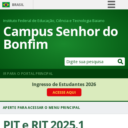
BRASIL
Simplifique!
Instituto Federal de Educação, Ciência e Tecnologia Baiano
Comunica BR
Campus Senhor do
Participe
Bonfim
Acesso à informação
Legislação
Canais
IR PARA O PORTAL PRINCIPAL
Ingresso de Estudantes 2026
ACESSE AQUI
PIT e RIT 2025.1