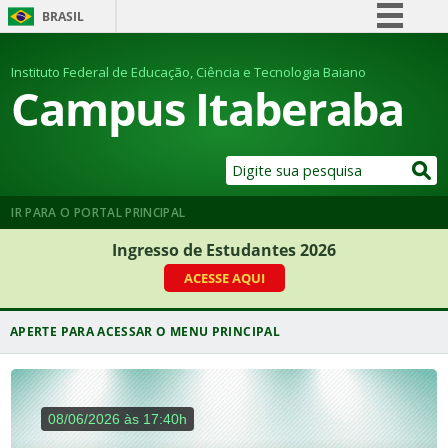
BRASIL
Simplifique!
Instituto Federal de Educação, Ciência e Tecnologia Baiano
Comunica BR
Campus Itaberaba
Participe
Acesso à informação
Legislação
Canais
IR PARA O PORTAL PRINCIPAL
Ingresso de Estudantes 2026
ACESSE AQUI
08/06/2026 às 17:40h