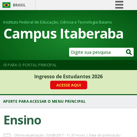
BRASIL
Simplifique!
Instituto Federal de Educação, Ciência e Tecnologia Baiano
Comunica BR
Campus Itaberaba
Participe
Acesso à informação
Legislação
Canais
IR PARA O PORTAL PRINCIPAL
Ingresso de Estudantes 2026
ACESSE AQUI
Ensino
Última atualização: 02/08/2017 - 11:37 horas | Data de publicação: