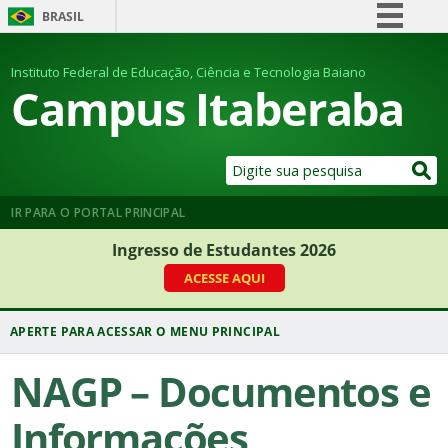
BRASIL
Simplifique!
Instituto Federal de Educação, Ciência e Tecnologia Baiano
Comunica BR
Campus Itaberaba
Participe
Acesso à informação
Legislação
Canais
IR PARA O PORTAL PRINCIPAL
Ingresso de Estudantes 2026
ACESSE AQUI
NAGP – Documentos e
Informações