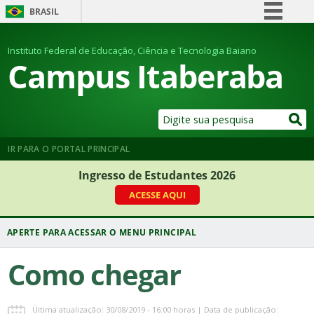
BRASIL
Simplifique!
Instituto Federal de Educação, Ciência e Tecnologia Baiano
Comunica BR
Campus Itaberaba
Participe
Acesso à informação
Legislação
Canais
IR PARA O PORTAL PRINCIPAL
Ingresso de Estudantes 2026
ACESSE AQUI
Como chegar
Última atualização: 30/08/2019 - 16:00 horas | Data de publicação: