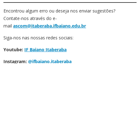
Encontrou algum erro ou deseja nos enviar sugestões?
Contate-nos através do e-
mail
ascom@itaberaba.ifbaiano.edu.br
Siga-nos nas nossas redes sociais:
Youtube:
IF Baiano Itaberaba
Instagram:
@ifbaiano.itaberaba
Facebook:
@ifbaiano.itaberaba
Instituto Federal de Educação, Ciência e Tecnologia
Baiano – Campus Itaberaba
Rodovia BA-233, Km 04, Itaberaba – BA, CEP 46880-000,
Caixa Postal 22