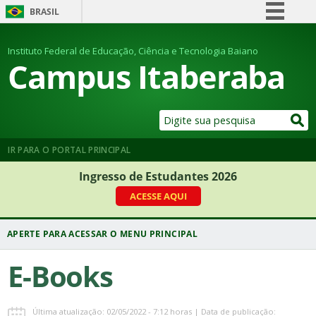
BRASIL
Simplifique!
Instituto Federal de Educação, Ciência e Tecnologia Baiano
Comunica BR
Campus Itaberaba
Participe
Acesso à informação
Legislação
Canais
IR PARA O PORTAL PRINCIPAL
Ingresso de Estudantes 2026
ACESSE AQUI
E-Books
Última atualização: 02/05/2022 - 7:12 horas | Data de publicação: