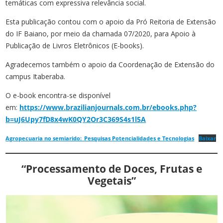
temáticas com expressiva relevância social.
Esta publicação contou com o apoio da Pró Reitoria de Extensão
do IF Baiano, por meio da chamada 07/2020, para Apoio à
Publicação de Livros Eletrônicos (E-books).
Agradecemos também o apoio da Coordenação de Extensão do
campus Itaberaba.
O e-book encontra-se disponível
em:
https://www.brazilianjournals.com.br/ebooks.php?
b=uJ6Upy7fD8x4wK0QY2Or3C369S4s1l5A
Agropecuaria no semiarido:_Pesquisas Potencialidades e Tecnologias
Baixar
“Processamento de Doces, Frutas e
Vegetais”