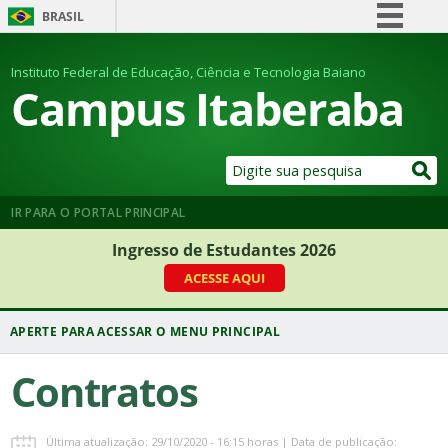
BRASIL
Simplifique!
Instituto Federal de Educação, Ciência e Tecnologia Baiano
Comunica BR
Campus Itaberaba
Participe
Acesso à informação
Legislação
Canais
IR PARA O PORTAL PRINCIPAL
Ingresso de Estudantes 2026
ACESSE AQUI
Contratos
Última atualização: 29/10/2020 - 16:15 horas | Data de publicação: