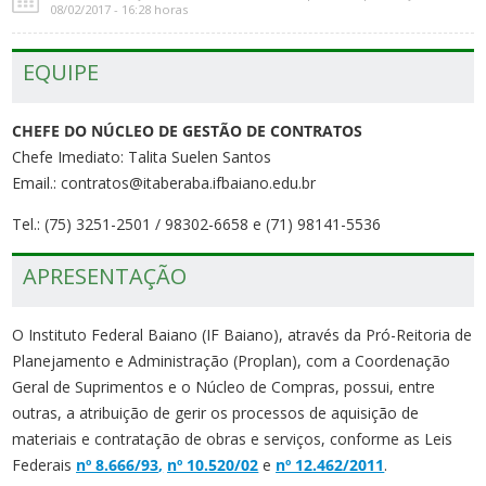
08/02/2017 - 16:28 horas
EQUIPE
CHEFE DO NÚCLEO DE GESTÃO DE CONTRATOS
Chefe Imediato: Talita Suelen Santos
Email.: contratos@itaberaba.ifbaiano.edu.br
Tel.: (75) 3251-2501 / 98302-6658 e (71) 98141-5536
APRESENTAÇÃO
O Instituto Federal Baiano (IF Baiano), através da Pró-Reitoria de
Planejamento e Administração (Proplan), com a Coordenação
Geral de Suprimentos e o Núcleo de Compras, possui, entre
outras, a atribuição de gerir os processos de aquisição de
materiais e contratação de obras e serviços, conforme as Leis
Federais
nº 8.666/93
,
nº 10.520/02
e
nº 12.462/2011
.