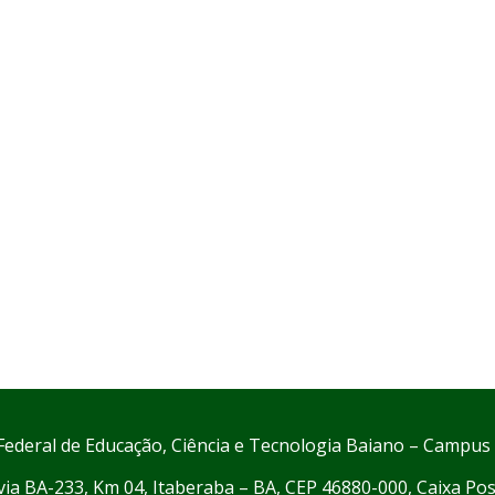
 Federal de Educação, Ciência e Tecnologia Baiano – Campus
ia BA-233, Km 04, Itaberaba – BA, CEP 46880-000, Caixa Pos