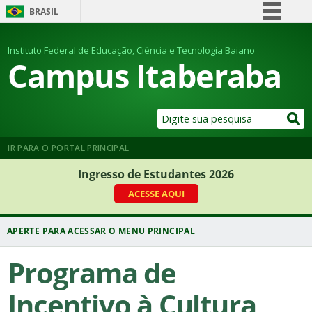
BRASIL
Simplifique!
Instituto Federal de Educação, Ciência e Tecnologia Baiano
Comunica BR
Campus Itaberaba
Participe
Acesso à informação
Legislação
Canais
IR PARA O PORTAL PRINCIPAL
Ingresso de Estudantes 2026
ACESSE AQUI
Programa de
Incentivo à Cultura,