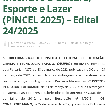
Esporte e Lazer
(PINCEL 2025) – Edital
24/2025
Última atualização: 13/07/2025 - 1:29 horas | Data de publicação:
08/07/2025 - 5:46 horas
A
DIRETORA-GERAL DO INSTITUTO FEDERAL DE EDUCAÇÃO,
CIÊNCIA E TECNOLOGIA BAIANO,
CAMPUS
ITABERABA
, nomeada
pela Portaria nº 279, de 18 de março de 2022, publicada no DOU em 21
de março de 2022, no uso de suas atribuições, e em conformidade
com as atribuições delegadas pela
Portaria Normativa nº 13/2022 –
RET-GAB/RET/IFBAIANO
, de 11 de março de 2022, e suas alterações,
em atenção às diretrizes estabelecidas pelo
Decreto nº 7.234
, de 19
de julho de 2010, e pela
Resolução nº 1/2019 – OS-
CONSUP/IFBAIANO
, de 29 de janeiro de 2019, que institui a Política de