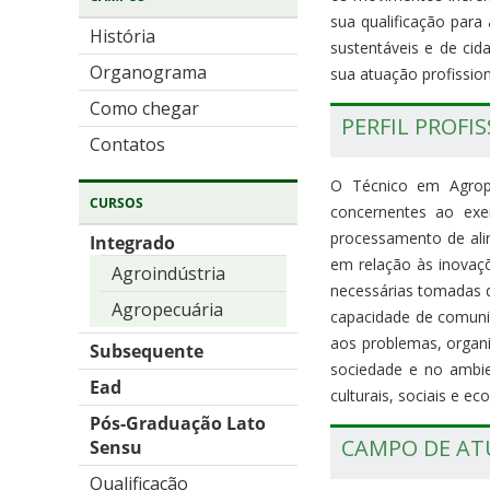
sua qualificação para
História
sustentáveis e de cid
Organograma
sua atuação profissio
Como chegar
PERFIL PROFI
Contatos
O Técnico em Agrope
CURSOS
concernentes ao exe
processamento de alim
Integrado
em relação às inovaçõ
Agroindústria
necessárias tomadas d
Agropecuária
capacidade de comunic
aos problemas, organi
Subsequente
sociedade e no ambie
Ead
culturais, sociais e ec
Pós-Graduação Lato
CAMPO DE A
Sensu
Qualificação