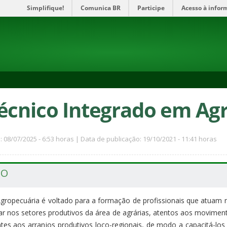
Simplifique!
Comunica BR
Participe
Acesso à infor
écnico Integrado em Ag
: 08/07/2025 - 6:53 horas | Data de publicação: 19/10/2021 - 11:41 horas
SO
ropecuária é voltado para a formação de profissionais que atuam n
uar nos setores produtivos da área de agrárias, atentos aos movimen
es aos arranjos produtivos loco-regionais, de modo a capacitá-los