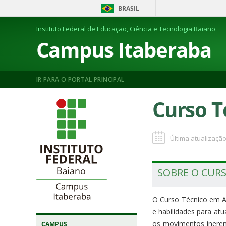
BRASIL
Instituto Federal de Educação, Ciência e Tecnologia Baiano
Campus Itaberaba
IR PARA O PORTAL PRINCIPAL
Curso T
Última atualização
SOBRE O CUR
O Curso Técnico em Ag
e habilidades para at
os movimentos inerent
CAMPUS