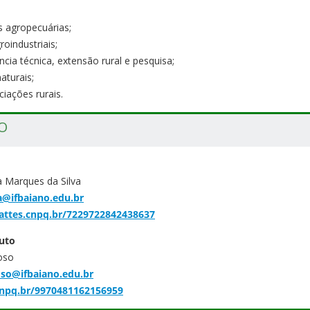
 agropecuárias;
oindustriais;
cia técnica, extensão rural e pesquisa;
aturais;
iações rurais.
O
ra Marques da Silva
ia@ifbaiano.edu.br
/lattes.cnpq.br/7229722842438637
uto
oso
so@ifbaiano.edu.br
.cnpq.br/9970481162156959