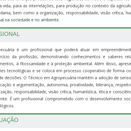
 a vida, para as interrelações, para produção no contexto da agricul
adania, bem como a organização, responsabilidade, visão crítica, h
nal na sociedade e no ambiente.
SSIONAL
cuária é um profissional que poderá atuar em empreendimento
rcício da profissão, demonstrando conhecimentos e saberes re
entos, à fitossanidade e à proteção ambiental. Além disso, aprese
es tecnológicas e se coloca em processo cooperativo de forma con
e decisões. O Técnico em Agropecuária mantém a adoção de senso in
ação e argumentação, autonomia, proatividade, liderança, respeito à
zação, responsabilidade, visão crítica, humanística, ética e consciê
nte. É um profissional comprometido com o desenvolvimento socia
ológicos.
TUAÇÃO