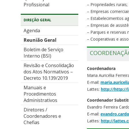
Profissional
– Propriedades rurais;
– Empresas comerciais
– Estabelecimentos agr
DIREÇÃO GERAL
– Empresas de assistên
Agenda
– Parques e reservas n
– Cooperativas e assoc
Reunião Geral
Boletim de Serviço
COORDENAÇÃ
Interno (BSI)
Revisão e Consolidação
Coordenadora
dos Atos Normativos –
Maria Auricélia Ferrei
Decreto 10.139/2019
E-mail:
maria.auricel
Manuais e
Lattes:
http://http:/
Procedimentos
Administrativos
Coordenador Substit
Evandro Ferreira Card
Diretores /
E-mail:
evandro.cardo
Coordenadores e
Lattes:
http://lattes
Chefias