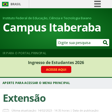
BRASIL
Simplifique!
Instituto Federal de Educação, Ciência e Tecnologia Baiano
Comunica BR
Campus Itaberaba
Participe
Acesso à informação
Legislação
Canais
IR PARA O PORTAL PRINCIPAL
Ingresso de Estudantes 2026
ACESSE AQUI
Extensão
Última atualização: 14/02/2023 - 14:35 horas | Data de publicação: