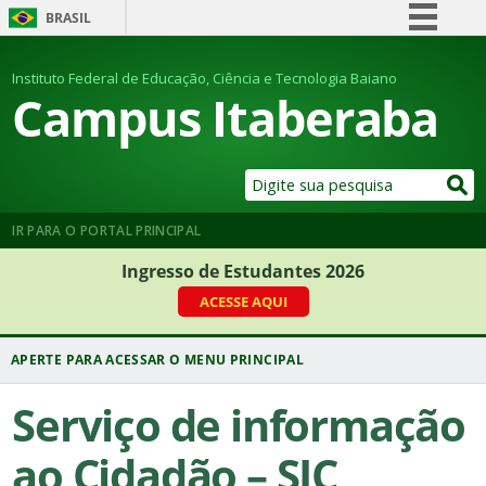
BRASIL
Simplifique!
Instituto Federal de Educação, Ciência e Tecnologia Baiano
Comunica BR
Campus Itaberaba
Participe
Acesso à informação
Legislação
Canais
IR PARA O PORTAL PRINCIPAL
Ingresso de Estudantes 2026
ACESSE AQUI
Serviço de informação
ao Cidadão – SIC