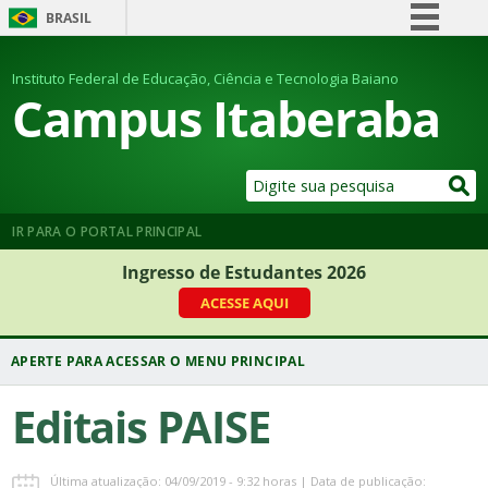
BRASIL
Simplifique!
Instituto Federal de Educação, Ciência e Tecnologia Baiano
Comunica BR
Campus Itaberaba
Participe
Acesso à informação
Legislação
Canais
IR PARA O PORTAL PRINCIPAL
Ingresso de Estudantes 2026
ACESSE AQUI
Editais PAISE
Última atualização: 04/09/2019 - 9:32 horas | Data de publicação: