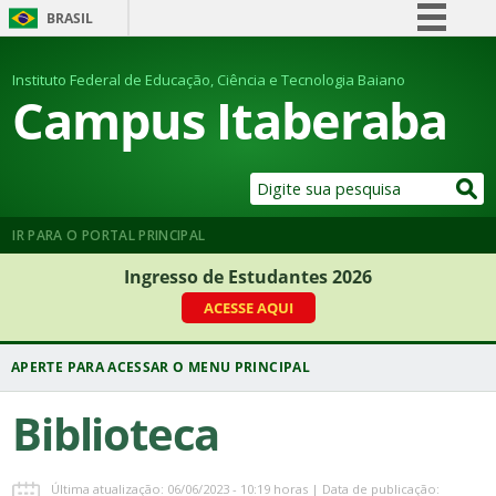
BRASIL
Simplifique!
Instituto Federal de Educação, Ciência e Tecnologia Baiano
Comunica BR
Campus Itaberaba
Participe
Acesso à informação
Legislação
Canais
IR PARA O PORTAL PRINCIPAL
Ingresso de Estudantes 2026
ACESSE AQUI
Biblioteca
Última atualização: 06/06/2023 - 10:19 horas | Data de publicação: