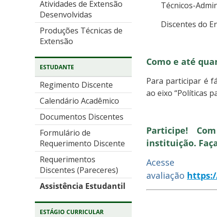
Atividades de Extensão
Técnicos-Admini
Desenvolvidas
Discentes do E
Produções Técnicas de
Extensão
Como e até quan
ESTUDANTE
Para participar é f
Regimento Discente
ao eixo “Políticas 
Calendário Acadêmico
Documentos Discentes
Participe! C
Formulário de
instituição. Fa
Requerimento Discente
Requerimentos
Acess
Discentes (Pareceres)
avaliação
https:
Assistência Estudantil
ESTÁGIO CURRICULAR