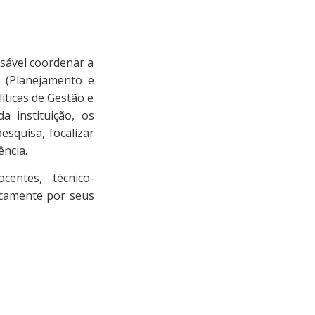
nsável coordenar a
S (Planejamento e
líticas de Gestão e
a instituição, os
esquisa, focalizar
ência.
entes, técnico-
ticamente por seus