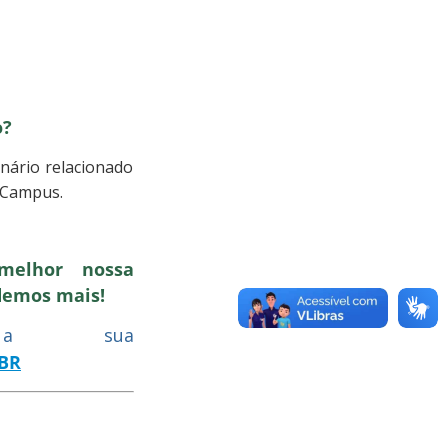
o?
onário relacionado
o Campus.
melhor nossa
odemos mais!
a sua
-BR