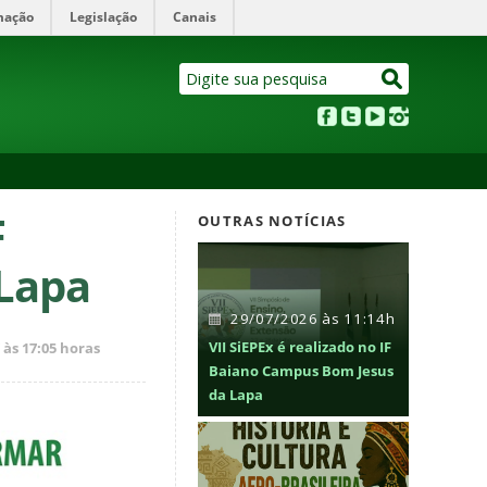
mação
Legislação
Canais
F
OUTRAS NOTÍCIAS
 Lapa
29/07/2026 às 11:14h
VII SiEPEx é realizado no IF
 às 17:05 horas
Baiano Campus Bom Jesus
da Lapa