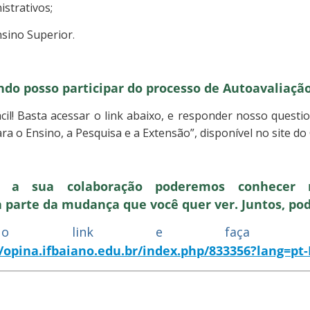
strativos;
nsino Superior
.
do posso participar do processo de Autoavaliaçã
ácil! Basta acessar o link abaixo, e responder nosso questi
para o Ensino, a Pesquisa e a Extensão”, disponível no
site d
om a sua colaboração poderemos conhecer 
ça parte da mudança que você quer ver. Juntos, p
e o link e faça 
//opina.ifbaiano.edu.br/index.php/833356?lang=pt