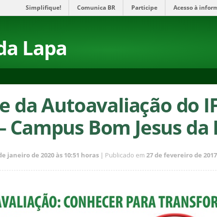
Simplifique!
Comunica BR
Participe
Acesso à infor
da Lapa
pe da Autoavaliação do I
– Campus Bom Jesus da
de janeiro de 2020 às 10:51 horas
| Publicado em
27 de fevereiro de 2017