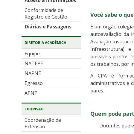
Acesso a Informações
Conformidade de
Você sabe o que
Registro de Gestão
É um órgão colegia
Diárias e Passagens
autoavaliação da i
Avaliação Instituci
DIRETORIA ACADÊMICA
Infraestrutura), 
Equipe
possíveis pontos fr
NATEPE
os trabalhos, por i
NAPNE
A CPA é formada
administrativos e d
Egresso
pares.
APNP
EXTENSÃO
Quem pode parti
Coordenação de
Docentes que e
Extensão