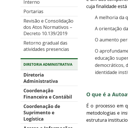
Interno
cuja finalidade está
Portarias
A melhoria da q
Revisão e Consolidação
dos Atos Normativos –
A orientação da
Decreto 10.139/2019
O aumento perma
Retorno gradual das
atividades presencias
O aprofundamen
educação super
democráticos, d
DIRETORIA ADMINISTRATIVA
identidade insti
Diretoria
Administrativa
Coordenação
O que é a Autoa
Financeira e Contábil
É o processo em qu
Coordenação de
Suprimento e
metodologias e ins
Logística
estrutura institucio