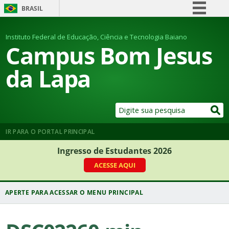
BRASIL
Simplifique!
Instituto Federal de Educação, Ciência e Tecnologia Baiano
Comunica BR
Campus Bom Jesus
Participe
da Lapa
Acesso à informação
Legislação
Canais
IR PARA O PORTAL PRINCIPAL
Ingresso de Estudantes 2026
ACESSE AQUI