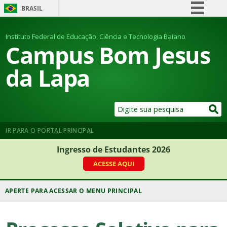
BRASIL
Simplifique!
Instituto Federal de Educação, Ciência e Tecnologia Baiano
Comunica BR
Campus Bom Jesus
Participe
da Lapa
Acesso à informação
Legislação
Canais
IR PARA O PORTAL PRINCIPAL
Ingresso de Estudantes 2026
ACESSE AQUI