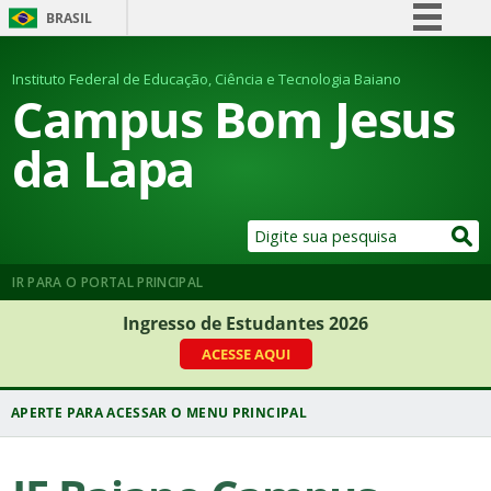
BRASIL
Simplifique!
Instituto Federal de Educação, Ciência e Tecnologia Baiano
Comunica BR
Campus Bom Jesus
Participe
da Lapa
Acesso à informação
Legislação
Canais
IR PARA O PORTAL PRINCIPAL
Ingresso de Estudantes 2026
ACESSE AQUI