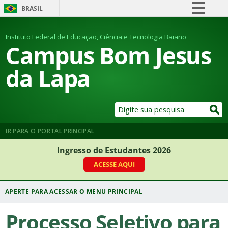
BRASIL
Simplifique!
Instituto Federal de Educação, Ciência e Tecnologia Baiano
Comunica BR
Campus Bom Jesus
Participe
da Lapa
Acesso à informação
Legislação
Canais
IR PARA O PORTAL PRINCIPAL
Ingresso de Estudantes 2026
ACESSE AQUI
Processo Seletivo para