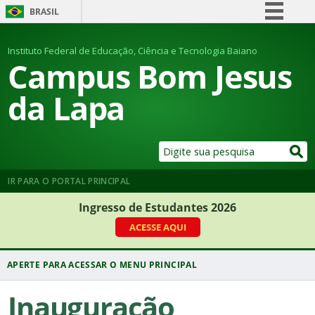
BRASIL
Simplifique!
Instituto Federal de Educação, Ciência e Tecnologia Baiano
Comunica BR
Campus Bom Jesus
Participe
da Lapa
Acesso à informação
Legislação
Canais
IR PARA O PORTAL PRINCIPAL
Ingresso de Estudantes 2026
ACESSE AQUI
Inauguração