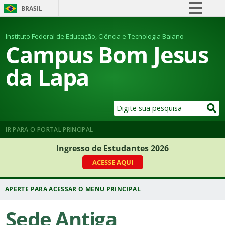
BRASIL
Simplifique!
Instituto Federal de Educação, Ciência e Tecnologia Baiano
Comunica BR
Campus Bom Jesus
Participe
da Lapa
Acesso à informação
Legislação
Canais
IR PARA O PORTAL PRINCIPAL
Ingresso de Estudantes 2026
ACESSE AQUI
Sede Antiga