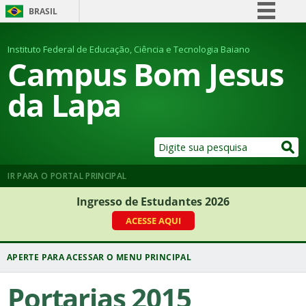
BRASIL
Simplifique!
Instituto Federal de Educação, Ciência e Tecnologia Baiano
Comunica BR
Campus Bom Jesus
Participe
da Lapa
Acesso à informação
Legislação
Canais
IR PARA O PORTAL PRINCIPAL
Ingresso de Estudantes 2026
ACESSE AQUI
Portarias 2015