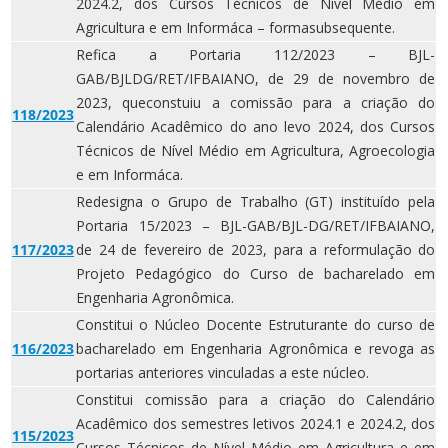
2024.2, dos Cursos Técnicos de Nível Médio em
Agricultura e em Informáca – formasubsequente.
Refica a Portaria 112/2023 – BJL-
GAB/BJLDG/RET/IFBAIANO, de 29 de novembro de
2023, queconstuiu a comissão para a criação do
118/2023
Calendário Acadêmico do ano levo 2024, dos Cursos
Técnicos de Nível Médio em Agricultura, Agroecologia
e em Informáca.
Redesigna o Grupo de Trabalho (GT) instituído pela
Portaria 15/2023 – BJL-GAB/BJL-DG/RET/IFBAIANO,
117/2023
de 24 de fevereiro de 2023, para a reformulação do
Projeto Pedagógico do Curso de bacharelado em
Engenharia Agronômica.
Constitui o Núcleo Docente Estruturante do curso de
116/2023
bacharelado em Engenharia Agronômica e revoga as
portarias anteriores vinculadas a este núcleo.
Constitui comissão para a criação do Calendário
Acadêmico dos semestres letivos 2024.1 e 2024.2, dos
115/2023
Cursos Técnicos de Nível Médio em Agricultura e em