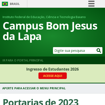
BRASIL
Simplifique!
Instituto Federal de Educação, Ciência e Tecnologia Baiano
Comunica BR
Campus Bom Jesus
Participe
da Lapa
Acesso à informação
Legislação
Canais
IR PARA O PORTAL PRINCIPAL
Ingresso de Estudantes 2026
ACESSE AQUI
Portarias de 2023