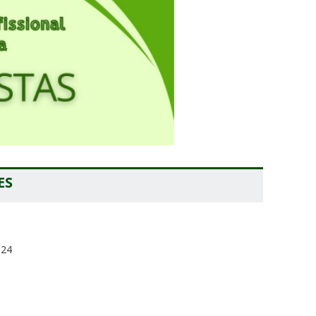
ES
024