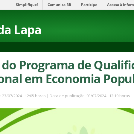
Simplifique!
Comunica BR
Participe
Acesso à infor
da Lapa
 do Programa de Qualific
ional em Economia Popul
: 23/07/2024 - 12:05 horas | Data de publicação: 03/07/2024 - 12:19 horas