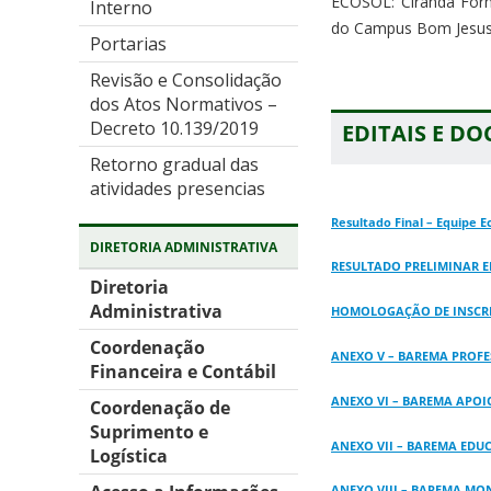
ECOSOL: Ciranda For
Interno
do Campus Bom Jesus
Portarias
Revisão e Consolidação
dos Atos Normativos –
Decreto 10.139/2019
EDITAIS E D
Retorno gradual das
atividades presencias
Resultado Final – Equipe E
DIRETORIA ADMINISTRATIVA
RESULTADO PRELIMINAR EDI
Diretoria
Administrativa
HOMOLOGAÇÃO DE INSCRIÇÕ
Coordenação
ANEXO V – BAREMA PROFES
Financeira e Contábil
ANEXO VI – BAREMA APOIO
Coordenação de
Suprimento e
ANEXO VII – BAREMA EDUC
Logística
ANEXO VIII – BAREMA MONI