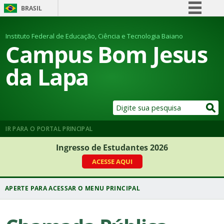
BRASIL
Simplifique!
Instituto Federal de Educação, Ciência e Tecnologia Baiano
Comunica BR
Campus Bom Jesus
Participe
da Lapa
Acesso à informação
Legislação
Canais
IR PARA O PORTAL PRINCIPAL
Ingresso de Estudantes 2026
ACESSE AQUI