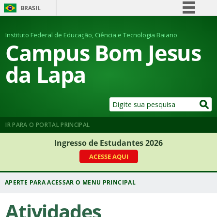
BRASIL
Simplifique!
Instituto Federal de Educação, Ciência e Tecnologia Baiano
Comunica BR
Campus Bom Jesus
Participe
da Lapa
Acesso à informação
Legislação
Canais
IR PARA O PORTAL PRINCIPAL
Ingresso de Estudantes 2026
ACESSE AQUI
Atividades