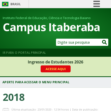
BRASIL
Simplifique!
Instituto Federal de Educação, Ciência e Tecnologia Baiano
Comunica BR
Campus Itaberaba
Participe
Acesso à informação
Legislação
Canais
IR PARA O PORTAL PRINCIPAL
Ingresso de Estudantes 2026
ACESSE AQUI
2018
Última atualização: 23/01/2020 - 12:54 horas | Data de publicação: