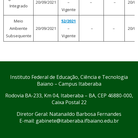
20/09/2021
–
–
–
20/09
Integrado
Vigente
Meio
52/2021
Ambiente
20/09/2021
–
–
–
20/09
Subsequente
Vigente
Instituto Federal de Educação, Ciência e Tecnologia
Baiano – Campus Itaberaba
Rodovia BA-233, Km 04, Itaberaba – BA, CEP 46880-000,
Caixa Postal 22
Diretor Geral: Natanaildo Barbosa Fernandes
E-mail: gabinete@itaberaba.ifbaiano.edu.br