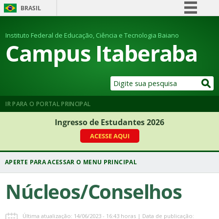
BRASIL
Simplifique!
Instituto Federal de Educação, Ciência e Tecnologia Baiano
Comunica BR
Campus Itaberaba
Participe
Acesso à informação
Legislação
Canais
IR PARA O PORTAL PRINCIPAL
Ingresso de Estudantes 2026
ACESSE AQUI
Núcleos/Conselhos
Última atualização: 14/06/2023 - 16:43 horas | Data de publicação: