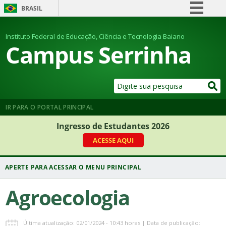
BRASIL
Simplifique!
Instituto Federal de Educação, Ciência e Tecnologia Baiano
Comunica BR
Campus Serrinha
Participe
Acesso à informação
Legislação
Canais
IR PARA O PORTAL PRINCIPAL
Ingresso de Estudantes 2026
ACESSE AQUI
Agroecologia
Última atualização: 02/01/2024 - 10:43 horas | Data de publicação: