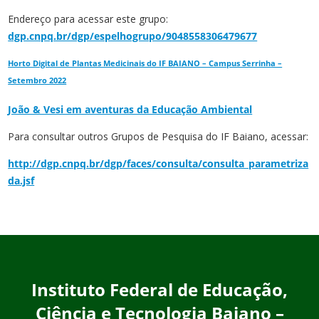
Endereço para acessar este grupo:
dgp.cnpq.br/dgp/espelhogrupo/9048558306479677
Horto Digital de Plantas Medicinais do IF BAIANO – Campus Serrinh
a –
Setembro 2022
João & Vesi em aventuras da Educação Ambiental
Para consultar outros Grupos de Pesquisa do IF Baiano, acessar:
http://dgp.cnpq.br/dgp/faces/consulta/consulta_parametriza
da.jsf
Instituto Federal de Educação,
Ciência e Tecnologia Baiano –