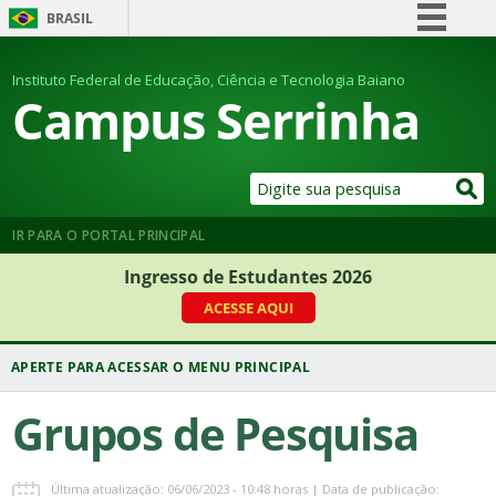
BRASIL
Simplifique!
Instituto Federal de Educação, Ciência e Tecnologia Baiano
Comunica BR
Campus Serrinha
Participe
Acesso à informação
Legislação
Canais
IR PARA O PORTAL PRINCIPAL
Ingresso de Estudantes 2026
ACESSE AQUI
Grupos de Pesquisa
Última atualização: 06/06/2023 - 10:48 horas | Data de publicação: