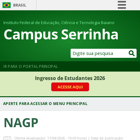
BRASIL
Simplifique!
Instituto Federal de Educação, Ciência e Tecnologia Baiano
Comunica BR
Campus Serrinha
Participe
Acesso à informação
Legislação
Canais
IR PARA O PORTAL PRINCIPAL
Ingresso de Estudantes 2026
ACESSE AQUI
NAGP
Última atualização: 17/04/2026 - 10:43 horas | Data de publicação: