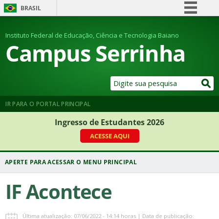
BRASIL
Simplifique!
Instituto Federal de Educação, Ciência e Tecnologia Baiano
Comunica BR
Campus Serrinha
Participe
Acesso à informação
Legislação
Canais
IR PARA O PORTAL PRINCIPAL
Ingresso de Estudantes 2026
ACESSE AQUI
IF Acontece
Última atualização: 07/06/2022 - 14:14 horas | Data de publicação: