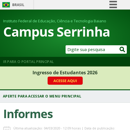
BRASIL
Simplifique!
Instituto Federal de Educação, Ciência e Tecnologia Baiano
Comunica BR
Campus Serrinha
Participe
Acesso à informação
Legislação
Canais
IR PARA O PORTAL PRINCIPAL
Ingresso de Estudantes 2026
ACESSE AQUI
Informes
Última atualização: 04/03/2020 - 12:09 horas | Data de publicação: