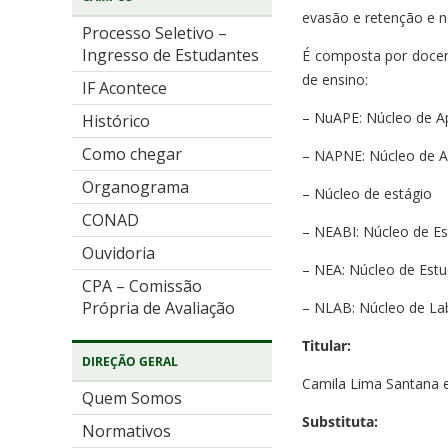
evasão e retenção e n
Processo Seletivo –
Ingresso de Estudantes
É composta por docent
de ensino:
IF Acontece
– NuAPE: Núcleo de A
Histórico
Como chegar
– NAPNE: Núcleo de A
Organograma
– Núcleo de estágio
CONAD
– NEABI: Núcleo de Est
Ouvidoria
– NEA: Núcleo de Est
CPA – Comissão
Própria de Avaliação
– NLAB: Núcleo de La
Titular:
DIREÇÃO GERAL
Camila Lima Santana 
Quem Somos
Substituta:
Normativos