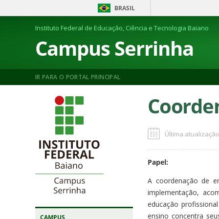
BRASIL
Instituto Federal de Educação, Ciência e Tecnologia Baiano
Campus Serrinha
IR PARA O PORTAL PRINCIPAL
Coorden
Última atualização
Papel:
A coordenação de en
implementação, acomp
educação profissiona
ensino concentra seu
CAMPUS