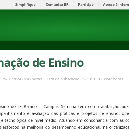
Simplifique!
Comunica BR
Participe
Acesso à infor
ação de Ensino
: 19/03/2024 - 9:46 horas | Data de publicação: 25/10/2021 - 11:42 horas
sino do IF Baiano – Campus Serrinha tem como atribuição auxil
anhamento e avaliação das práticas e projetos de ensino, opera
l e tecnológica de nível médio. Atuando em consonância com as 
s esforços na melhoria do desempenho educacional, na organizaç