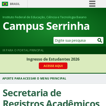
BRASIL
Simplifique!
Instituto Federal de Educação, Ciência e Tecnologia Baiano
Comunica BR
Campus Serrinha
Participe
Acesso à informação
Legislação
Canais
IR PARA O PORTAL PRINCIPAL
Ingresso de Estudantes 2026
ACESSE AQUI
Secretaria de
Registros Acadêmicos