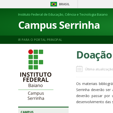
BRASIL
Instituto Federal de Educação, Ciência e Tecnologia Baiano
Campus Serrinha
IR PARA O PORTAL PRINCIPAL
Doação 
Última atualização
Os materiais bibliogr
Serrinha deverão se
deverão passar por u
desenvolvimento das s
CAMPUS