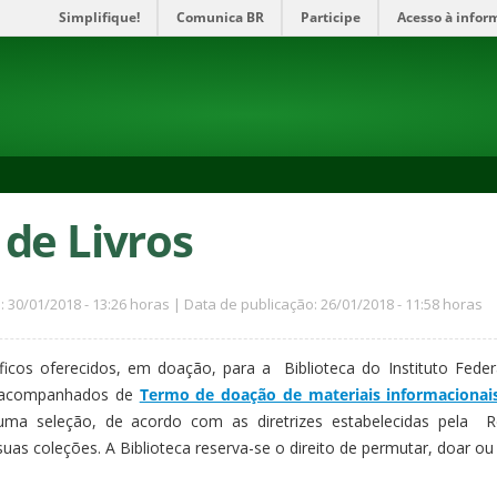
Simplifique!
Comunica BR
Participe
Acesso à infor
de Livros
: 30/01/2018 - 13:26 horas | Data de publicação: 26/01/2018 - 11:58 horas
áficos oferecidos, em doação, para a Biblioteca do Instituto Fed
r acompanhados de
Termo de doação de materiais informacionai
ma seleção, de acordo com as diretrizes estabelecidas pela Re
uas coleções. A Biblioteca reserva-se o direito de permutar, doar o