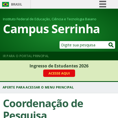
BRASIL
Simplifique!
Instituto Federal de Educação, Ciência e Tecnologia Baiano
Comunica BR
Campus Serrinha
Participe
Acesso à informação
Legislação
Canais
IR PARA O PORTAL PRINCIPAL
Ingresso de Estudantes 2026
ACESSE AQUI
Coordenação de
Pesquisa