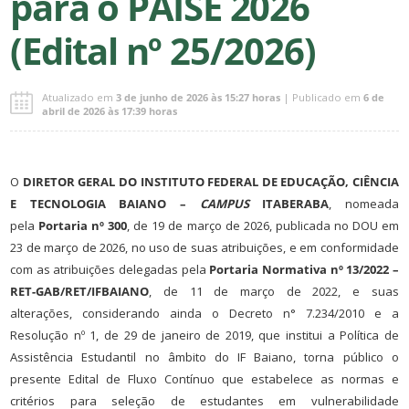
para o PAISE 2026
(Edital nº 25/2026)
Atualizado em
3 de junho de 2026 às 15:27 horas
| Publicado em
6 de
abril de 2026 às 17:39 horas
O
DIRETOR GERAL DO INSTITUTO FEDERAL DE EDUCAÇÃO, CIÊNCIA
E TECNOLOGIA BAIANO –
CAMPUS
ITABERABA
, nomeada
pela
Portaria nº 300
, de 19 de março de 2026, publicada no DOU em
23 de março de 2026, no uso de suas atribuições, e em conformidade
com as atribuições delegadas pela
Portaria Normativa nº 13/2022 –
RET-GAB/RET/IFBAIANO
, de 11 de março de 2022, e suas
alterações, considerando ainda o Decreto n° 7.234/2010 e a
Resolução nº 1, de 29 de janeiro de 2019, que institui a Política de
Assistência Estudantil no âmbito do IF Baiano, torna público o
presente Edital de Fluxo Contínuo que estabelece as normas e
critérios para seleção de estudantes em vulnerabilidade