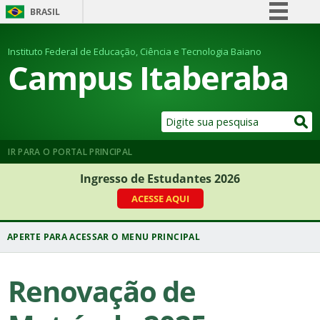
BRASIL
Simplifique!
Instituto Federal de Educação, Ciência e Tecnologia Baiano
Comunica BR
Campus Itaberaba
Participe
Acesso à informação
Legislação
Canais
IR PARA O PORTAL PRINCIPAL
Ingresso de Estudantes 2026
ACESSE AQUI
Renovação de