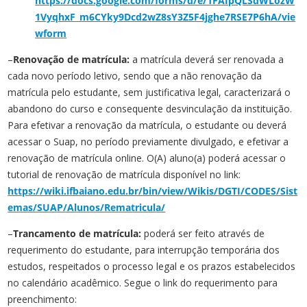
https://docs.google.com/forms/d/e/1FAIpQLSdWLozW
1VyqhxF_m6CYky9Dcd2wZ8sY3Z5F4jghe7RSE7P6hA/vie
wform
–
Renovação de matrícula:
a matrícula deverá ser renovada a
cada novo período letivo, sendo que a não renovação da
matrícula pelo estudante, sem justificativa legal, caracterizará o
abandono do curso e consequente desvinculação da instituição.
Para efetivar a renovação da matrícula, o estudante ou deverá
acessar o Suap, no período previamente divulgado, e efetivar a
renovação de matrícula online. O(A) aluno(a) poderá acessar o
tutorial de renovação de matrícula disponível no link:
https://wiki.ifbaiano.edu.br/bin/view/Wikis/DGTI/CODES/Sist
emas/SUAP/Alunos/Rematricula/
–
Trancamento de matrícula:
poderá ser feito através de
requerimento do estudante, para interrupção temporária dos
estudos, respeitados o processo legal e os prazos estabelecidos
no calendário acadêmico. Segue o link do requerimento para
preenchimento: