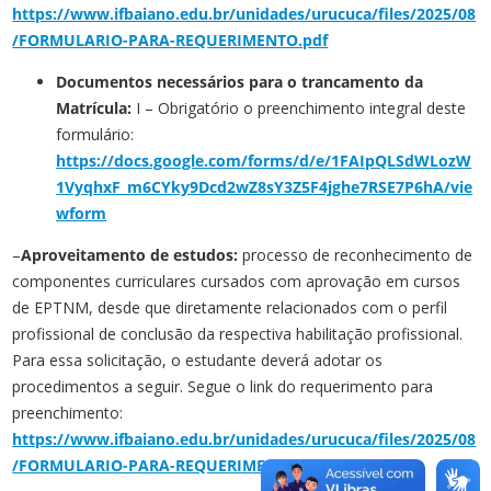
https://www.ifbaiano.edu.br/unidades/urucuca/files/2025/08
/FORMULARIO-PARA-REQUERIMENTO.pdf
Documentos necessários para o trancamento da
Matrícula:
I – Obrigatório o preenchimento integral deste
formulário:
https://docs.google.com/forms/d/e/1FAIpQLSdWLozW
1VyqhxF_m6CYky9Dcd2wZ8sY3Z5F4jghe7RSE7P6hA/vie
wform
–
Aproveitamento de estudos:
processo de reconhecimento de
componentes curriculares cursados com aprovação em cursos
de EPTNM, desde que diretamente relacionados com o perfil
profissional de conclusão da respectiva habilitação profissional.
Para essa solicitação, o estudante deverá adotar os
procedimentos a seguir. Segue o link do requerimento para
preenchimento:
https://www.ifbaiano.edu.br/unidades/urucuca/files/2025/08
/FORMULARIO-PARA-REQUERIMENTO.pdf