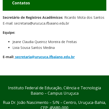
Contatos
Secretário de Registros Acadêmicos
: Ricardo Mota dos Santos
E-mail: secretaria@urucuca.ifbaiano.edu.br
Equipe:
Jeane Claudia Queiroz Moreira de Freitas
Livia Sousa Santos Medina
E-mail:
secretaria@urucuca.ifbaiano.edu.br
Instituto Federal de Educação, Ciência e Tecnologia
Baiano – Campus Uruçuca
Rua Dr. João Nascimento – S/N – Centro, Uruçuca-Bahia,
CEP: 45680-000