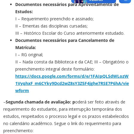
Documentos necessários para Aproveitamento de
Estudos:
I – Requerimento preenchdo e assinado;
II – Ementas das disciplinas cursadas;
III – Histórico Escolar do Curso anteriormente estudado.
Documentos necessários para Cancelamento de
Matrícula:
I – RG original;
II – Nada consta da Biblioteca e da CAE; III – Obrigatório o
preenchimento integral deste formulário:
https://docs.google.com/forms/d/e/1FAIpQLSdWLozW
1VyqhxF_m6CYky9Dcd2wZ8sY3Z5F4jghe7RSE7P6hA/vie
wform
–
Segunda chamada de avaliação: p
oderá ser feito através de
requerimento do estudante, para interrupção temporária dos
estudos, respeitados o processo legal e os prazos estabelecidos
no calendário acadêmico. Segue o link do requerimento para
preenchimento: