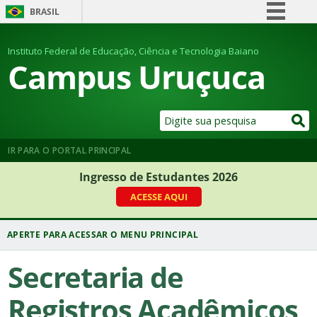
BRASIL
Simplifique!
Instituto Federal de Educação, Ciência e Tecnologia Baiano
Comunica BR
Campus Uruçuca
Participe
Acesso à informação
Legislação
Canais
IR PARA O PORTAL PRINCIPAL
Ingresso de Estudantes 2026
ACESSE AQUI
Secretaria de
Registros Acadêmicos