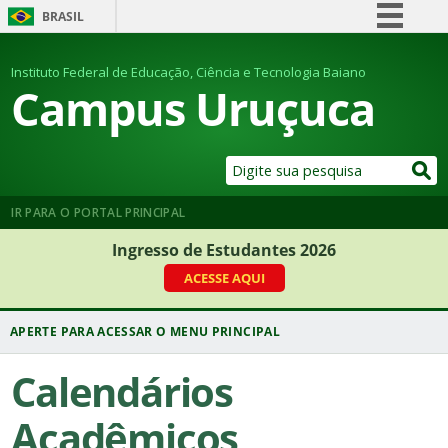
BRASIL
Simplifique!
Instituto Federal de Educação, Ciência e Tecnologia Baiano
Comunica BR
Campus Uruçuca
Participe
Acesso à informação
Legislação
Canais
IR PARA O PORTAL PRINCIPAL
Ingresso de Estudantes 2026
ACESSE AQUI
Calendários
Acadêmicos