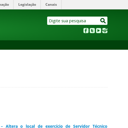
mação
Legislação
Canais
Altera o local de exercício de Servidor Técnico