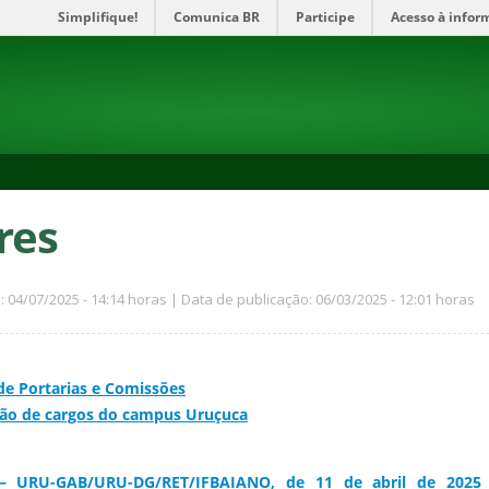
Simplifique!
Comunica BR
Participe
Acesso à infor
res
: 04/07/2025 - 14:14 horas | Data de publicação: 06/03/2025 - 12:01 horas
 de Portarias e Comissões
ição de cargos do campus Uruçuca
 URU-GAB/URU-DG/RET/IFBAIANO, de 11 de abril de 2025 – 