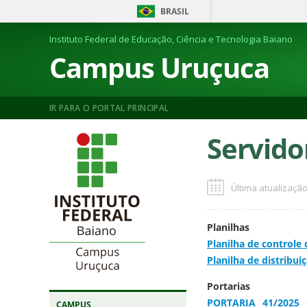
BRASIL
Instituto Federal de Educação, Ciência e Tecnologia Baiano
Campus Uruçuca
IR PARA O PORTAL PRINCIPAL
Servido
Última atualização
Planilhas
Planilha de controle
Planilha de distribu
Portarias
PORTARIA 41/2025 –
CAMPUS