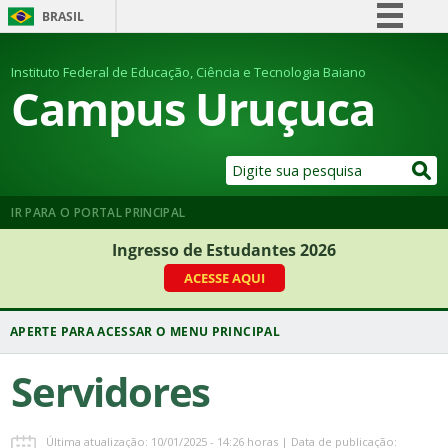
BRASIL
Simplifique!
Instituto Federal de Educação, Ciência e Tecnologia Baiano
Comunica BR
Campus Uruçuca
Participe
Acesso à informação
Legislação
Canais
IR PARA O PORTAL PRINCIPAL
Ingresso de Estudantes 2026
ACESSE AQUI
Servidores
Última atualização: 10/01/2025 - 14:26 horas | Data de publicação: